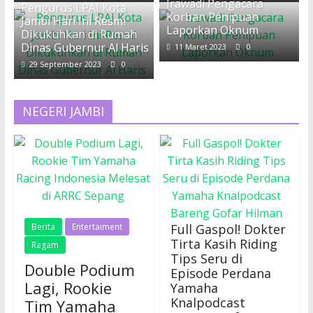
Irawadi Pengacara
Pengurus LPAI Kota
Korban Penipuan
Jambi Hari Ini Resmi
Laporkan Oknum
Dikukuhkan di Rumah
Dinas Gubernur Al Haris
11 Maret 2023
0
29 September 2023
0
NEGERI JAMBI
Berita
Entertaiment
Full Gaspol! Dokter
Tirta Kasih Riding
Ragam
Tips Seru di
Double Podium
Episode Perdana
Lagi, Rookie
Yamaha
Knalpodcast
Tim Yamaha