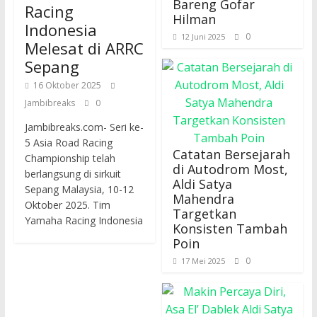
Bareng Gofar
Racing
Hilman
Indonesia
0
12 Juni 2025
Melesat di ARRC
Sepang
16 Oktober 2025
Jambibreaks
0
Jambibreaks.com- Seri ke-
5 Asia Road Racing
Catatan Bersejarah
Championship telah
di Autodrom Most,
berlangsung di sirkuit
Aldi Satya
Sepang Malaysia, 10-12
Mahendra
Oktober 2025. Tim
Targetkan
Yamaha Racing Indonesia
Konsisten Tambah
Poin
0
17 Mei 2025