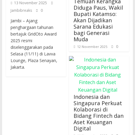
Temuan Kerangka
13 November 2025
Diduga Paus, Wakil
Jambibreaks
0
Bupati Katamso:
Akan Dijadikan
Jambi – Ajang
Sarana Edukasi
penghargaan tahunan
bagi Generasi
bertajuk GridOto Award
Muda
2025 resmi
0
diselenggarakan pada
12 November 2025
Selasa (11/11) di Lavva
Lounge, Plaza Senayan,
Jakarta.
Indonesia dan
Singapura Perkuat
Kolaborasi di
Bidang Fintech dan
Aset Keuangan
Digital