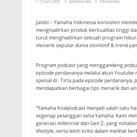
12 Juni 2025
Jambibreaks
0 Komentar
Jambi – Yamaha Indonesia konsisten memberi
menghadirkan produk berkualitas tinggi d
turut menghadirkan sebuah program hibura
menarik seputar dunia otomotif & trend y
Program podcast yang menggandeng podcas
episode perdananya melalui akun Youtube
spesial dr. Tirta pada episode perdananya,
mendapatkan berbagai tips menarik dan ant
“Yamaha Knalpodcast menjadi salah satu ha
segenap pelanggan setia Yamaha. Kami melih
generasi millennial dan Gen Z, yang nota
lifestyle, serta lebih kritis dalam melihat 