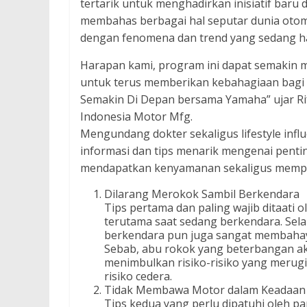
tertarik untuk menghadirkan inisiatif ba
membahas berbagai hal seputar dunia otomo
dengan fenomena dan trend yang sedang ha
Harapan kami, program ini dapat semakin 
untuk terus memberikan kebahagiaan bagi
Semakin Di Depan bersama Yamaha” ujar R
Indonesia Motor Mfg.
Mengundang dokter sekaligus lifestyle infl
informasi dan tips menarik mengenai pent
mendapatkan kenyamanan sekaligus memper
Dilarang Merokok Sambil Berkendara
Tips pertama dan paling wajib ditaati
terutama saat sedang berkendara. Sel
berkendara pun juga sangat membahaya
Sebab, abu rokok yang beterbangan a
menimbulkan risiko-risiko yang merug
risiko cedera.
Tidak Membawa Motor dalam Keadaan
Tips kedua yang perlu dipatuhi oleh p