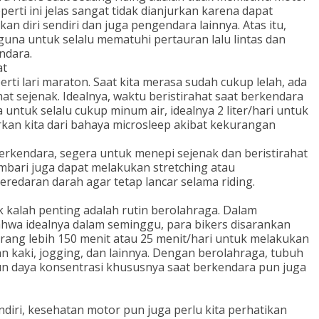
erti ini jelas sangat tidak dianjurkan karena dapat
n diri sendiri dan juga pengendara lainnya. Atas itu,
una untuk selalu mematuhi pertauran lalu lintas dan
ndara.
at
rti lari maraton. Saat kita merasa sudah cukup lelah, ada
ahat sejenak. Idealnya, waktu beristirahat saat berkendara
a untuk selalu cukup minum air, idealnya 2 liter/hari untuk
kan kita dari bahaya microsleep akibat kekurangan
erkendara, segera untuk menepi sejenak dan beristirahat
bari juga dapat melakukan stretching atau
edaran darah agar tetap lancar selama riding.
k kalah penting adalah rutin berolahraga. Dalam
hwa idealnya dalam seminggu, para bikers disarankan
ng lebih 150 menit atau 25 menit/hari untuk melakukan
lan kaki, jogging, dan lainnya. Dengan berolahraga, tubuh
un daya konsentrasi khususnya saat berkendara pun juga
diri, kesehatan motor pun juga perlu kita perhatikan