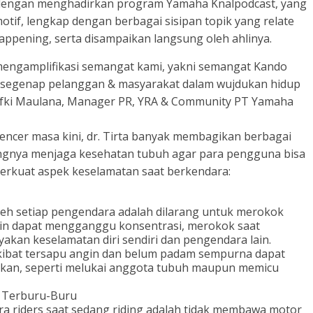
ru dengan menghadirkan program Yamaha Knalpodcast, yang
tif, lengkap dengan berbagai sisipan topik yang relate
ppening, serta disampaikan langsung oleh ahlinya.
mengamplifikasi semangat kami, yakni semangat Kando
 segenap pelanggan & masyarakat dalam wujdukan hidup
ifki Maulana, Manager PR, YRA & Community PT Yamaha
uencer masa kini, dr. Tirta banyak membagikan berbagai
ingnya menjaga kesehatan tubuh agar para pengguna bisa
kuat aspek keselamatan saat berkendara:
 oleh setiap pengendara adalah dilarang untuk merokok
ain dapat mengganggu konsentrasi, merokok saat
kan keselamatan diri sendiri dan pengendara lain.
kibat tersapu angin dan belum padam sempurna dapat
ikan, seperti melukai anggota tubuh maupun memicu
 Terburu-Buru
ara riders saat sedang riding adalah tidak membawa motor