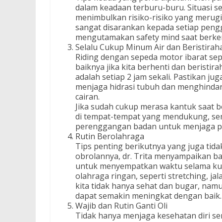
dalam keadaan terburu-buru. Situasi sep
menimbulkan risiko-risiko yang merugika
sangat disarankan kepada setiap pengg
mengutamakan safety mind saat berke
Selalu Cukup Minum Air dan Beristirah
Riding dengan sepeda motor ibarat sepe
baiknya jika kita berhenti dan beristir
adalah setiap 2 jam sekali. Pastikan jug
menjaga hidrasi tubuh dan menghindar
cairan.
Jika sudah cukup merasa kantuk saat b
di tempat-tempat yang mendukung, sem
perenggangan badan untuk menjaga per
Rutin Berolahraga
Tips penting berikutnya yang juga tida
obrolannya, dr. Trita menyampaikan ba
untuk menyempatkan waktu selama kura
olahraga ringan, seperti stretching, ja
kita tidak hanya sehat dan bugar, nam
dapat semakin meningkat dengan baik.
Wajib dan Rutin Ganti Oli
Tidak hanya menjaga kesehatan diri sen