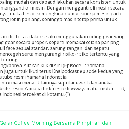
paling mudah dan dapat dilakukan secara konsisten untuk
mengganti oli mesin. Dengan mengganti oli mesin secara
nya, maka besar kemungkinan umur kinerja mesin pada
 yang lebih panjang, sehingga masih tetap prima untuk
 dari dr. Tirta adalah selalu menggunakan riding gear yang
g gear secara proper, seperti memakai celana panjang
ull face sesuai standar, sarung tangan, dan sepatu
encegah serta mengurangi risiko-risiko tertentu yang
 touring.
gkapnya, silakan klik di sini (Episode 1: Yamaha
kan juga untuk ikuti terus Knalpodcast episode kedua yang
outube resmi Yamaha Indonesia.
 informasi menarik lainnya seputar event dan aneka
bsite resmi Yamaha Indonesia di www.yamaha-motor.co.id,
 Indonesi terdekat di kotamu!.(“)
t Gelar Coffee Morning Bersama Pimpinan dan