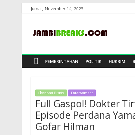
Skip
Jumat, November 14, 2025
to
JambiBreaks
content
PEMERINTAHAN
POLITIK
HUKRIM
Ekonomi Bisnis
Entertaiment
Full Gaspol! Dokter Tir
Episode Perdana Yam
Gofar Hilman