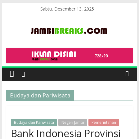
Skip
Sabtu, Desember 13, 2025
to
content
JambiBreaks
Budaya dan Pariwisata
Budaya dan Pariwisata
Negeri Jambi
Pemerintahan
Bank Indonesia Provinsi