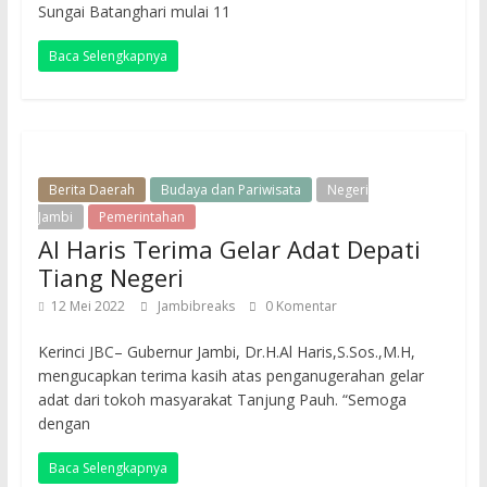
Sungai Batanghari mulai 11
Baca Selengkapnya
Berita Daerah
Budaya dan Pariwisata
Negeri
Jambi
Pemerintahan
Al Haris Terima Gelar Adat Depati
Tiang Negeri
12 Mei 2022
Jambibreaks
0 Komentar
Kerinci JBC– Gubernur Jambi, Dr.H.Al Haris,S.Sos.,M.H,
mengucapkan terima kasih atas penganugerahan gelar
adat dari tokoh masyarakat Tanjung Pauh. “Semoga
dengan
Baca Selengkapnya