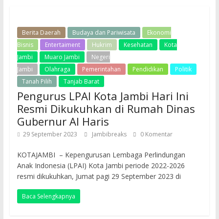
Berita Daerah
Budaya dan Pariwisata
Ekonomi
Bisnis
Entertaiment
Hukrim
Kesehatan
Kota
Jambi
Muaro Jambi
Negeri
Jambi
Olahraga
Pemerintahan
Pendidikan
Politik
Tanah Pilih
Tanjab Barat
Pengurus LPAI Kota Jambi Hari Ini
Resmi Dikukuhkan di Rumah Dinas
Gubernur Al Haris
29 September 2023
Jambibreaks
0 Komentar
KOTAJAMBI – Kepengurusan Lembaga Perlindungan
Anak Indonesia (LPAI) Kota Jambi periode 2022-2026
resmi dikukuhkan, Jumat pagi 29 September 2023 di
Baca Selengkapnya