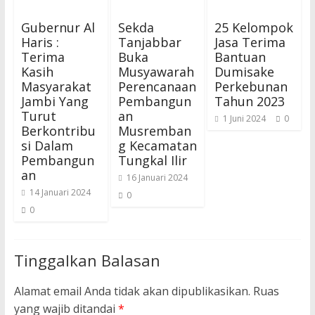
Gubernur Al
Sekda
25 Kelompok
Haris :
Tanjabbar
Jasa Terima
Terima
Buka
Bantuan
Kasih
Musyawarah
Dumisake
Masyarakat
Perencanaan
Perkebunan
Jambi Yang
Pembangun
Tahun 2023
Turut
an
1 Juni 2024
0
Berkontribu
Musremban
si Dalam
g Kecamatan
Pembangun
Tungkal Ilir
an
16 Januari 2024
14 Januari 2024
0
0
Tinggalkan Balasan
Alamat email Anda tidak akan dipublikasikan.
Ruas
yang wajib ditandai
*