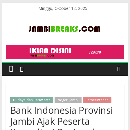
Skip
Minggu, Oktober 12, 2025
to
content
JambiBreaks
Budaya dan Pariwisata
Negeri Jambi
Pemerintahan
Bank Indonesia Provinsi
Jambi Ajak Peserta