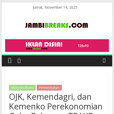
Skip
Jumat, November 14, 2025
to
content
JambiBreaks
Ekonomi Bisnis
Pemerintahan
OJK, Kemendagri, dan
Kemenko Perekonomian