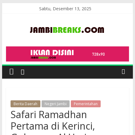
Skip
Sabtu, Desember 13, 2025
to
content
JambiBreaks
Berita Daerah
Negeri Jambi
Pemerintahan
Safari Ramadhan
Pertama di Kerinci,