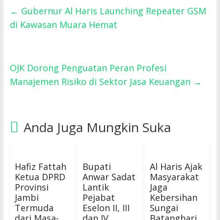
←
Gubernur Al Haris Launching Repeater GSM
di Kawasan Muara Hemat
OJK Dorong Penguatan Peran Profesi
Manajemen Risiko di Sektor Jasa Keuangan
→
Anda Juga Mungkin Suka
Hafiz Fattah
Bupati
Al Haris Ajak
Ketua DPRD
Anwar Sadat
Masyarakat
Provinsi
Lantik
Jaga
Jambi
Pejabat
Kebersihan
Termuda
Eselon II, III
Sungai
dari Masa-
dan IV
Batanghari