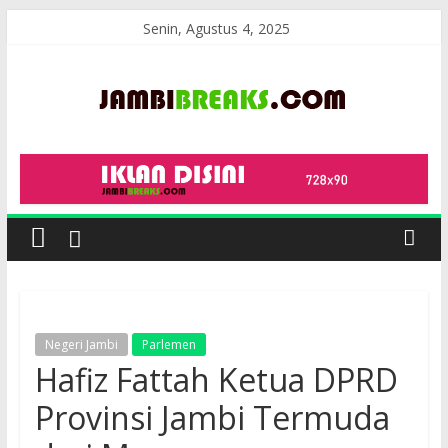
Skip
Senin, Agustus 4, 2025
to
content
JambiBreaks
Negeri Jambi
Parlemen
Hafiz Fattah Ketua DPRD
Provinsi Jambi Termuda