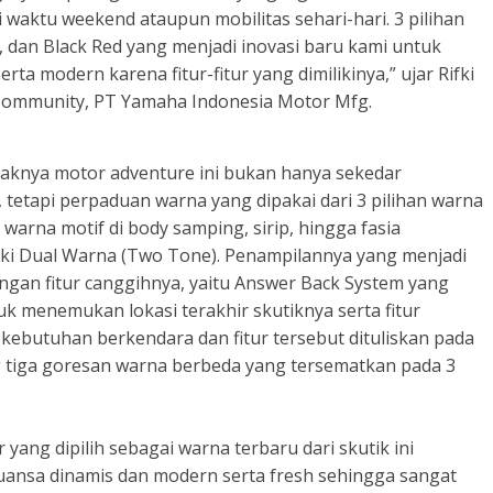
aktu weekend ataupun mobilitas sehari-hari. 3 pilihan
d, dan Black Red yang menjadi inovasi baru kami untuk
ta modern karena fitur-fitur yang dimilikinya,” ujar Rifki
 Community, PT Yamaha Indonesia Motor Mfg.
ayaknya motor adventure ini bukan hanya sekedar
tetapi perpaduan warna yang dipakai dari 3 pilihan warna
arna motif di body samping, sirip, hingga fasia
iki Dual Warna (Two Tone). Penampilannya yang menjadi
ngan fitur canggihnya, yaitu Answer Back System yang
menemukan lokasi terakhir skutiknya serta fitur
ebutuhan berkendara dan fitur tersebut dituliskan pada
g tiga goresan warna berbeda yang tersematkan pada 3
ang dipilih sebagai warna terbaru dari skutik ini
ansa dinamis dan modern serta fresh sehingga sangat