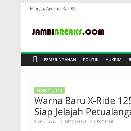
Skip
Minggu, Agustus 3, 2025
to
JambiBreaks
content
PEMERINTAHAN
POLITIK
HUKRIM
Ekonomi Bisnis
Warna Baru X-Ride 12
Siap Jelajah Petualan
29 Juli 2025
Jambibreaks
0 Komentar