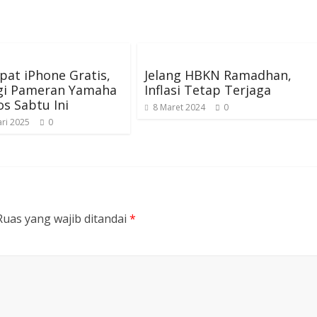
at iPhone Gratis,
Jelang HBKN Ramadhan,
gi Pameran Yamaha
Inflasi Tetap Terjaga
os Sabtu Ini
8 Maret 2024
0
ri 2025
0
Ruas yang wajib ditandai
*