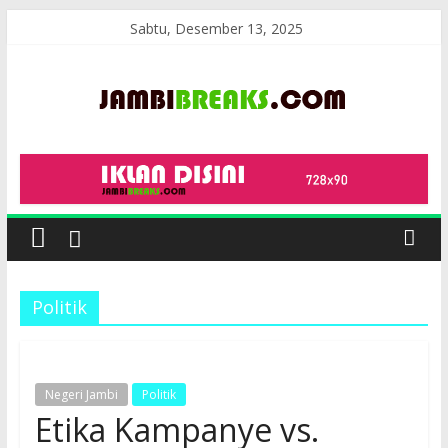
Skip
Sabtu, Desember 13, 2025
to
content
JambiBreaks
Politik
Negeri Jambi
Politik
Etika Kampanye vs.