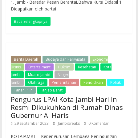
1. Jambi- Beredar Pesan Berantai,Bahwa Kursi Didapil 1
Didapatkan oleh partai
Baca Selengkapnya
Berita Daerah
Budaya dan Pariwisata
Ekonomi
Bisnis
Entertaiment
Hukrim
Kesehatan
Kota
Jambi
Muaro Jambi
Negeri
Jambi
Olahraga
Pemerintahan
Pendidikan
Politik
Tanah Pilih
Tanjab Barat
Pengurus LPAI Kota Jambi Hari Ini
Resmi Dikukuhkan di Rumah Dinas
Gubernur Al Haris
29 September 2023
Jambibreaks
0 Komentar
KOTAJAMBI – Kepengurusan Lembaga Perlindungan