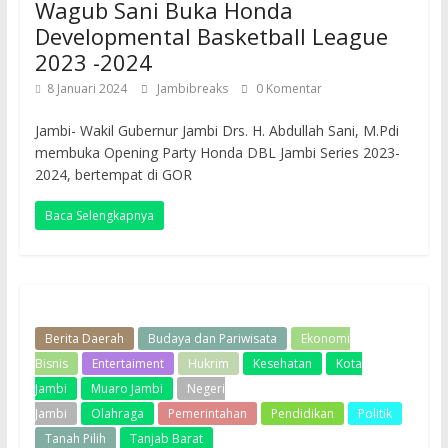
Wagub Sani Buka Honda
Developmental Basketball League
2023 -2024
8 Januari 2024
Jambibreaks
0 Komentar
Jambi- Wakil Gubernur Jambi Drs. H. Abdullah Sani, M.Pdi
membuka Opening Party Honda DBL Jambi Series 2023-
2024, bertempat di GOR
Baca Selengkapnya
Berita Daerah
Budaya dan Pariwisata
Ekonomi
Bisnis
Entertaiment
Hukrim
Kesehatan
Kota
Jambi
Muaro Jambi
Negeri
Jambi
Olahraga
Pemerintahan
Pendidikan
Politik
Tanah Pilih
Tanjab Barat