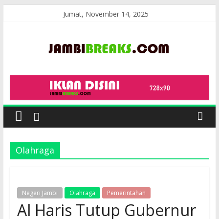
Skip
Jumat, November 14, 2025
to
content
JambiBreaks
Olahraga
Negeri Jambi
Olahraga
Pemerintahan
Al Haris Tutup Gubernur