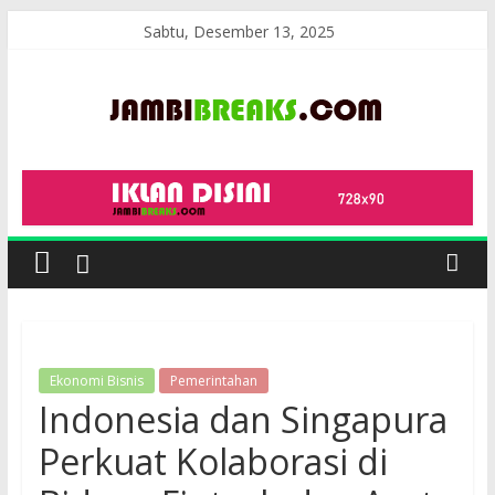
Skip
Sabtu, Desember 13, 2025
to
content
JambiBreaks
Ekonomi Bisnis
Pemerintahan
Indonesia dan Singapura
Perkuat Kolaborasi di