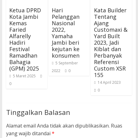
Ketua DPRD
Hari
Kata Builder
Kota Jambi
Pelanggan
Tentang
Kemas
Nasional
Ajang
Faried
2022,
Customaxi &
Alfarelly
Yamaha
Yard Built
Hadiri
Jambi beri
2023, Jadi
Festival
kejutan ke
Kiblat dan
Ramadhan
konsumen
Perbanyak
Bahagia
Referensi
5 September
(GPM) 2025
Custom XSR
2022
0
155
5 Maret 2025
14 April 2023
0
0
Tinggalkan Balasan
Alamat email Anda tidak akan dipublikasikan.
Ruas
yang wajib ditandai
*