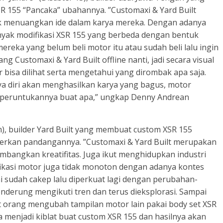
 155 “Pancaka” ubahannya. ”Customaxi & Yard Built
tuk menuangkan ide dalam karya mereka. Dengan adanya
nyak modifikasi XSR 155 yang berbeda dengan bentuk
mereka yang belum beli motor itu atau sudah beli lalu ingin
g Customaxi & Yard Built offline nanti, jadi secara visual
 bisa dilihat serta mengetahui yang dirombak apa saja.
ya diri akan menghasilkan karya yang bagus, motor
an peruntukannya buat apa,” ungkap Denny Andrean
 builder Yard Built yang membuat custom XSR 155
erkan pandangannya. ”Customaxi & Yard Built merupakan
bangkan kreatifitas. Juga ikut menghidupkan industri
ikasi motor juga tidak monoton dengan adanya kontes
ini sudah cakep lalu diperkuat lagi dengan perubahan-
derung mengikuti tren dan terus dieksplorasi. Sampai
orang mengubah tampilan motor lain pakai body set XSR
isa menjadi kiblat buat custom XSR 155 dan hasilnya akan