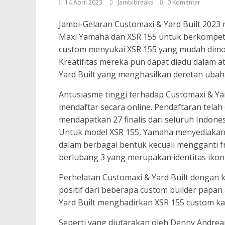
14 April 2023
Jambibreaks
0 Komentar
Jambi-Gelaran Customaxi & Yard Built 2023
Maxi Yamaha dan XSR 155 untuk berkompetis
custom menyukai XSR 155 yang mudah dimodif
Kreatifitas mereka pun dapat diadu dalam a
Yard Built yang menghasilkan deretan ubah
Antusiasme tinggi terhadap Customaxi & Ya
mendaftar secara online. Pendaftaran telah 
mendapatkan 27 finalis dari seluruh Indonesi
Untuk model XSR 155, Yamaha menyediakan M
dalam berbagai bentuk kecuali mengganti fr
berlubang 3 yang merupakan identitas ikonik
Perhelatan Customaxi & Yard Built dengan
positif dari beberapa custom builder papa
Yard Built menghadirkan XSR 155 custom ka
Seperti yang diutarakan oleh Denny Andrean