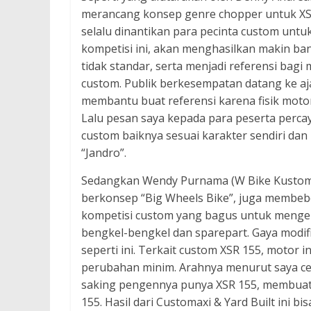
merancang konsep genre chopper untuk XSR
selalu dinantikan para pecinta custom un
kompetisi ini, akan menghasilkan makin ba
tidak standar, serta menjadi referensi bagi 
custom. Publik berkesempatan datang ke ajan
membantu buat referensi karena fisik motor
Lalu pesan saya kepada para peserta perca
custom baiknya sesuai karakter sendiri d
“Jandro”.
Sedangkan Wendy Purnama (W Bike Kustom),
berkonsep “Big Wheels Bike”, juga membeb
kompetisi custom yang bagus untuk mengem
bengkel-bengkel dan sparepart. Gaya modif
seperti ini. Terkait custom XSR 155, motor 
perubahan minim. Arahnya menurut saya cen
saking pengennya punya XSR 155, membuat 
155. Hasil dari Customaxi & Yard Built ini b