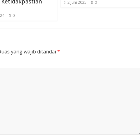
 Ketidakpastian
2 Juni 2025
0
024
0
Ruas yang wajib ditandai
*