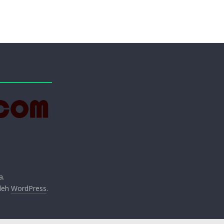
a.
oleh
WordPress
.