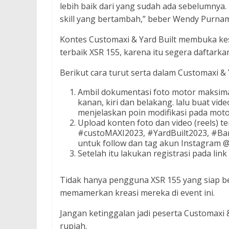
lebih baik dari yang sudah ada sebelumnya.
skill yang bertambah,” beber Wendy Purnama
Kontes Customaxi & Yard Built membuka k
terbaik XSR 155, karena itu segera daftarkan
Berikut cara turut serta dalam Customaxi & Y
Ambil dokumentasi foto motor maksimal
kanan, kiri dan belakang. lalu buat vi
menjelaskan poin modifikasi pada moto
Upload konten foto dan video (reels) t
#custoMAXI2023, #YardBuilt2023, #Ba
untuk follow dan tag akun Instagram 
Setelah itu lakukan registrasi pada link
Tidak hanya pengguna XSR 155 yang siap be
memamerkan kreasi mereka di event ini.
Jangan ketinggalan jadi peserta Customaxi &
rupiah.