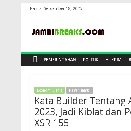
Skip
Kamis, September 18, 2025
to
JambiBreaks
content
PEMERINTAHAN
POLITIK
HUKRIM
Ekonomi Bisnis
Negeri Jambi
Kata Builder Tentang 
2023, Jadi Kiblat dan
XSR 155