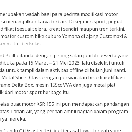
 merupakan wadah bagi para pecinta modifikasi motor
i menampilkan karya terbaik. Di segmen sport, pegiat
ikasi sesuai selera, kreasi sendiri maupun tren terkini.
tmosfer custom bike culture Yamaha di ajang Customaxi &
an motor berkelas.
rd Built ditandai dengan peningkatan jumlah peserta yang
dibuka pada 15 Maret – 21 Mei 2023, lalu diseleksi untuk
a untuk tampil dalam aktivitas offline di bulan Juni nanti.
etal Sheet Class dengan persyaratan bisa dimodifikasi
ame Delta Box, mesin 155cc VVA dan juga metal plat
 dari motor sport heritage itu.
 kelas buat motor XSR 155 ini pun mendapatkan pandangan
n atas Tanah Air, yang pernah ambil bagian dalam program
rya mereka.
 “Jandro” (Disaster 13), builder asal Jawa Tengah yang