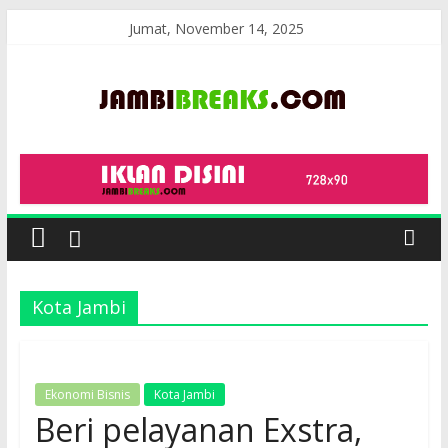
Skip
Jumat, November 14, 2025
to
content
JambiBreaks
Kota Jambi
Ekonomi Bisnis
Kota Jambi
Beri pelayanan Exstra,