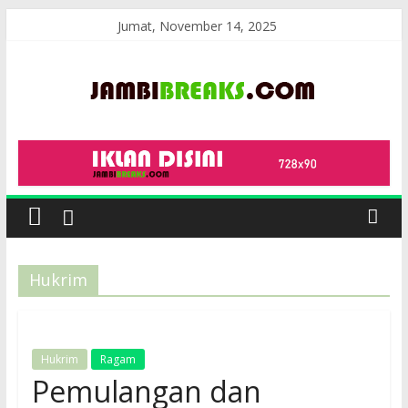
Skip
Jumat, November 14, 2025
to
content
JambiBreaks
Hukrim
Hukrim
Ragam
Pemulangan dan