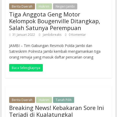
Berita Daerah
Hukrim
Negeri Jambi
Tiga Anggota Geng Motor
Kelompok Bougenville Ditangkap,
Salah Satunya Perempuan
31 Januari 2022
Jambibreaks
0 Komentar
JAMBI – Tim Gabungan Resmob Polda Jambi dan
Satreskrim Polresta Jambi kembali mengamankan tiga
orang remaja yang masuk daftar pencarian orang
Baca Selengkapnya
Berita Daerah
Hukrim
Tanah Pilih
Breaking News! Kebakaran Sore Ini
Terjadi di Kualatungkal