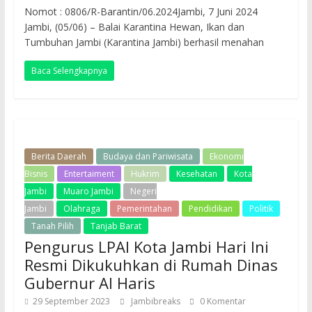
Nomot : 0806/R-Barantin/06.2024Jambi, 7 Juni 2024
Jambi, (05/06) – Balai Karantina Hewan, Ikan dan
Tumbuhan Jambi (Karantina Jambi) berhasil menahan
Baca Selengkapnya
Berita Daerah
Budaya dan Pariwisata
Ekonomi
Bisnis
Entertaiment
Hukrim
Kesehatan
Kota
Jambi
Muaro Jambi
Negeri
Jambi
Olahraga
Pemerintahan
Pendidikan
Politik
Tanah Pilih
Tanjab Barat
Pengurus LPAI Kota Jambi Hari Ini
Resmi Dikukuhkan di Rumah Dinas
Gubernur Al Haris
29 September 2023
Jambibreaks
0 Komentar