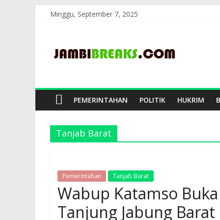
Skip
Minggu, September 7, 2025
to
JambiBreaks
content
PEMERINTAHAN
POLITIK
HUKRIM
Tanjab Barat
Pemerintahan
Tanjab Barat
Wabup Katamso Buka 
Tanjung Jabung Barat