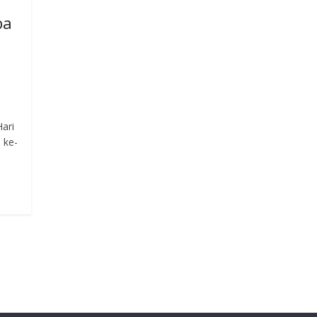
ba
ari
 ke-