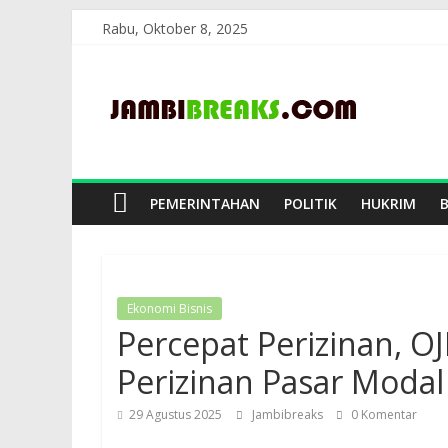
Skip
Rabu, Oktober 8, 2025
to
JambiBreaks
content
PEMERINTAHAN
POLITIK
HUKRIM
Ekonomi Bisnis
Percepat Perizinan, 
Perizinan Pasar Modal
29 Agustus 2025
Jambibreaks
0 Komentar