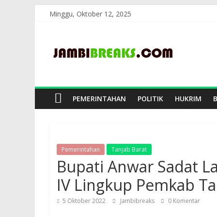
Skip
Minggu, Oktober 12, 2025
to
JambiBreaks
content
PEMERINTAHAN
POLITIK
HUKRIM
Pemerintahan
Tanjab Barat
Bupati Anwar Sadat Lan
IV Lingkup Pemkab Ta
5 Oktober 2022
Jambibreaks
0 Komentar