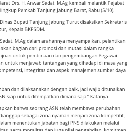
at Drs. H. Anwar Sadat, M.Ag kembali melantik Pejabat
IV lingkup Pemkab Tanjung Jabung Barat, Rabu (5/10).
 Dinas Bupati Tanjung Jabung Turut disaksikan Sekretaris
ktur, Kepala BKPSDM.
r Sadat, M.Ag dalam arahannya menyampaikan, pelantikan
akan bagian dari promosi dan mutasi dalam rangka
tujuan untuk pembinaan dan pengembangan Pegawai
han untuk menjawab tantangan yang dihadapi di masa yang
petensi, integritas dan aspek manajemen sumber daya
ban dan dilaksanakan dengan baik, jadi wajib ditunaikan
N siap untuk ditempatkan dimana saja.” Katanya.
gkapkan bahwa seorang ASN telah membawa perubahan
 dianggap sebagai zona nyaman menjadi zona kompetitif,
alam menentukan jabatan bagi PNS dilakukan melalui
tas, serta moralitas dan juga nilai pengabdian, komitmen