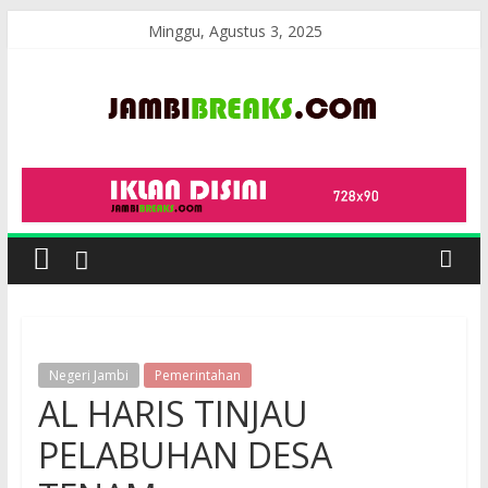
Skip
Minggu, Agustus 3, 2025
to
content
JambiBreaks
Negeri Jambi
Pemerintahan
AL HARIS TINJAU
PELABUHAN DESA