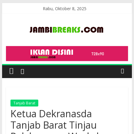
Skip
Rabu, Oktober 8, 2025
to
content
JambiBreaks
Tanjab Barat
Ketua Dekranasda
Tanjab Barat Tinjau