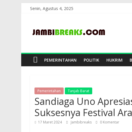
Skip
Senin, Agustus 4, 2025
to
JambiBreaks
content
PEMERINTAHAN
POLITIK
HUKRIM
Pemerintahan
Tanjab Barat
Sandiaga Uno Apresias
Suksesnya Festival Ar
17 Maret 2024
Jambibreaks
0 Komentar