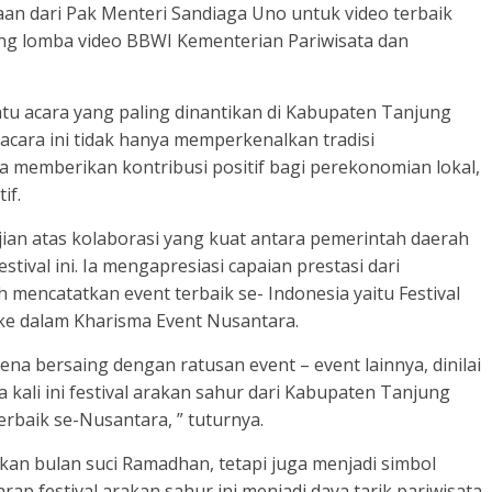
an dari Pak Menteri Sandiaga Uno untuk video terbaik
ang lomba video BBWI Kementerian Pariwisata dan
satu acara yang paling dinantikan di Kabupaten Tanjung
acara ini tidak hanya memperkenalkan tradisi
 memberikan kontribusi positif bagi perekonomian lokal,
if.
an atas kolaborasi yang kuat antara pemerintah daerah
ival ini. Ia mengapresiasi capaian prestasi dari
mencatatkan event terbaik se- Indonesia yaitu Festival
ke dalam Kharisma Event Nusantara.
na bersaing dengan ratusan event – event lainnya, dinilai
a kali ini festival arakan sahur dari Kabupaten Tanjung
erbaik se-Nusantara, ” tuturnya.
kan bulan suci Ramadhan, tetapi juga menjadi simbol
p festival arakan sahur ini menjadi daya tarik pariwisata