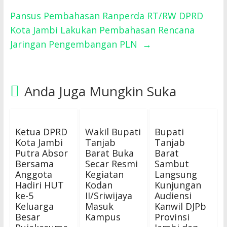
Pansus Pembahasan Ranperda RT/RW DPRD
Kota Jambi Lakukan Pembahasan Rencana
Jaringan Pengembangan PLN
→
Anda Juga Mungkin Suka
Ketua DPRD
Wakil Bupati
Bupati
Kota Jambi
Tanjab
Tanjab
Putra Absor
Barat Buka
Barat
Bersama
Secar Resmi
Sambut
Anggota
Kegiatan
Langsung
Hadiri HUT
Kodan
Kunjungan
ke-5
II/Sriwijaya
Audiensi
Keluarga
Masuk
Kanwil DJPb
Besar
Kampus
Provinsi