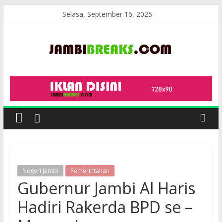
Skip
Selasa, September 16, 2025
to
content
JambiBreaks
Negeri Jambi
Pemerintahan
Gubernur Jambi Al Haris
Hadiri Rakerda BPD se –