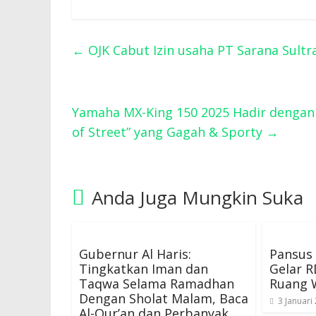
←
OJK Cabut Izin usaha PT Sarana Sultr
Yamaha MX-King 150 2025 Hadir dengan 
of Street” yang Gagah & Sporty
→
Anda Juga Mungkin Suka
Gubernur Al Haris:
Pansus 
Tingkatkan Iman dan
Gelar R
Taqwa Selama Ramadhan
Ruang 
Dengan Sholat Malam, Baca
3 Januari
Al-Qur’an dan Perbanyak