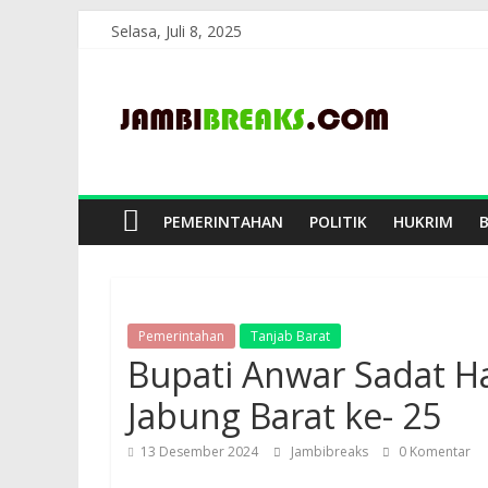
Skip
Selasa, Juli 8, 2025
to
JambiBreaks
content
PEMERINTAHAN
POLITIK
HUKRIM
Pemerintahan
Tanjab Barat
Bupati Anwar Sadat H
Jabung Barat ke- 25
13 Desember 2024
Jambibreaks
0 Komentar