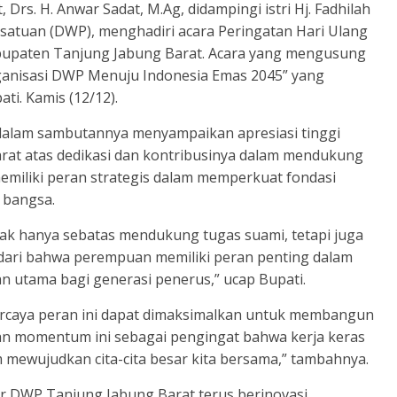
Drs. H. Anwar Sadat, M.Ag, didampingi istri Hj. Fadhilah
satuan (DWP), menghadiri acara Peringatan Hari Ulang
upaten Tanjung Jabung Barat. Acara yang mengusung
ganisasi DWP Menuju Indonesia Emas 2045” yang
ti. Kamis (12/12).
dalam sambutannya menyampaikan apresiasi tinggi
at atas dedikasi dan kontribusinya dalam mendukung
iliki peran strategis dalam memperkuat fondasi
 bangsa.
idak hanya sebatas mendukung tugas suami, tetapi juga
dari bahwa perempuan memiliki peran penting dalam
an utama bagi generasi penerus,” ucap Bupati.
ercaya peran ini dapat dimaksimalkan untuk membangun
ikan momentum ini sebagai pengingat bahwa kerja keras
mewujudkan cita-cita besar kita bersama,” tambahnya.
r DWP Tanjung Jabung Barat terus berinovasi,