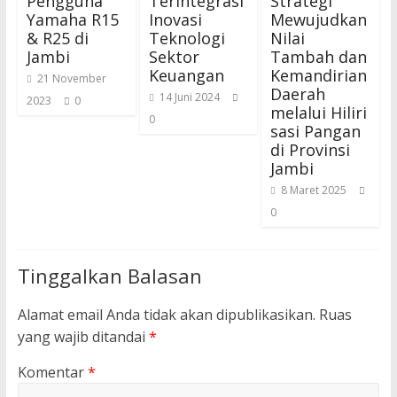
Pengguna
Terintegrasi
Strategi
Yamaha R15
Inovasi
Mewujudkan
& R25 di
Teknologi
Nilai
Jambi
Sektor
Tambah dan
Keuangan
Kemandirian
21 November
Daerah
14 Juni 2024
2023
0
melalui Hiliri
0
sasi Pangan
di Provinsi
Jambi
8 Maret 2025
0
Tinggalkan Balasan
Alamat email Anda tidak akan dipublikasikan.
Ruas
yang wajib ditandai
*
Komentar
*