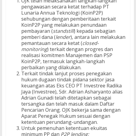
OJK telah melaksanakan langkah-langkah
pengawasan secara ketat terhadap PT
Lunaria Annua Teknologi (KoinP2P)
sehubungan dengan pemberitaan terkait
KoinP2P yang melakukan penundaan
pembayaran (
standstill
) kepada sebagian
pemberi dana (
lender
), antara lain melakukan
pemantauan secara ketat (
closed-
monitoring
) terkait dengan progres dan
realisasi komitmen Manajemen dan PSP
KoinP2P, termasuk langkah-langkah
perbaikan yang dilakukan.
Terkait tindak lanjut proses penegakan
hukum dugaan tindak pidana sektor jasa
keuangan atas Eks CEO PT Investree Radika
Jaya (Investree), Sdr. Adrian Asharyanto alias
Adrian Gunadi telah ditetapkan sebagai
tersangka dan telah masuk dalam Daftar
Pencarian Orang. OJK bekerja sama dengan
Aparat Penegak Hukum sesuai dengan
ketentuan perundang-undangan.
​Untuk pemenuhan ketentuan ekuitas
minimum PP dan
P2P lending: