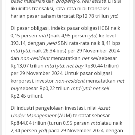
basic materials
dan
property
&
real estate
. Di sisi
likuiditas transaksi, rata-rata nilai transaksi
harian pasar saham tercatat Rp12,78 triliun
ytd
.
Di pasar obligasi, indeks pasar obligasi ICBI naik
0,15 persen
mtd
(naik 4,95 persen
ytd
) ke level
393,14, dengan
yield
SBN rata-rata naik 8,41 bps
mtd
(
ytd:
naik 26,34 bps) per 29 November 2024
dan
non-resident
mencatatkan
net
sell
sebesar
Rp13,07 triliun
mtd
(
ytd
:
net buy
Rp30,44 triliun)
per 29 November 2024. Untuk pasar obligasi
korporasi, investor
non-resident
mencatatkan
net
buy
sebesar Rp0,22 triliun
mtd
(
ytd: net sell
Rp2,45 triliun).
Di industri pengelolaan investasi, nilai
Asset
Under Management
(AUM) tercatat sebesar
Rp844,04 triliun (turun 0,95 persen
mtd
atau naik
2,34 persen
ytd
) pada 29 November 2024, dengan