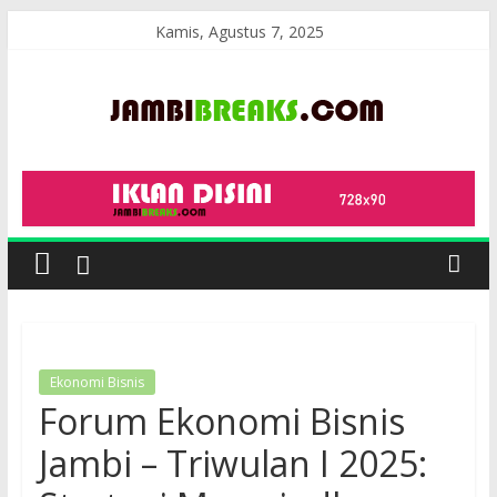
Skip
Kamis, Agustus 7, 2025
to
content
JambiBreaks
Ekonomi Bisnis
Forum Ekonomi Bisnis
Jambi – Triwulan I 2025: