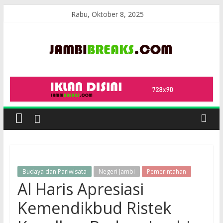
Skip
Rabu, Oktober 8, 2025
to
content
JambiBreaks
Budaya dan Pariwisata
Negeri Jambi
Pemerintahan
Al Haris Apresiasi
Kemendikbud Ristek