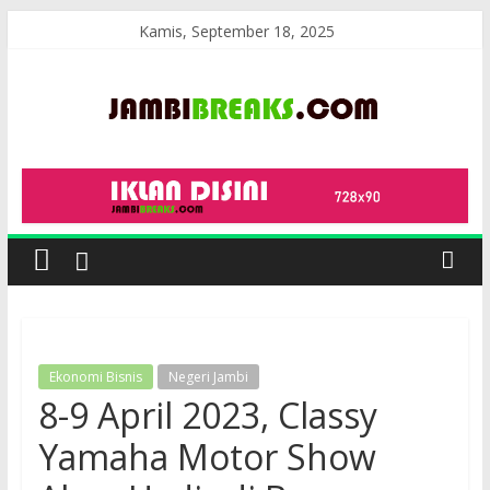
Skip
Kamis, September 18, 2025
to
content
JambiBreaks
Ekonomi Bisnis
Negeri Jambi
8-9 April 2023, Classy
Yamaha Motor Show