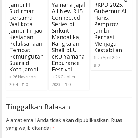
Jambi H
Yamaha Jajal
RKPD 2025,
Sudirman
All New R15
Gubernur Al
bersama
Connected
Haris:
Walikota
Series di
Pemprov
Jambi Tinjau
Sirkuit
Jambi
Kesiapan
Mandalika,
Berhasil
Pelaksanaan
Rangkaian
Menjaga
Tempat
Shell bLU
Kestabilan
Pemungutan
cRU Yamaha
25 April 2024
Suara di
Endurance
0
Kota Jambi
Festival
26 November
26 Oktober
2024
0
2023
0
Tinggalkan Balasan
Alamat email Anda tidak akan dipublikasikan.
Ruas
yang wajib ditandai
*