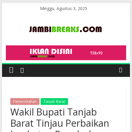
Skip
Minggu, Agustus 3, 2025
to
content
JambiBreaks
Pemerintahan
Tanjab Barat
Wakil Bupati Tanjab
Barat Tinjau Perbaikan