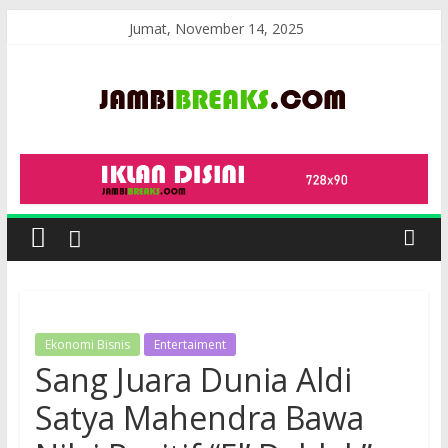
Skip
Jumat, November 14, 2025
to
content
JambiBreaks
Ekonomi Bisnis
Entertaiment
Sang Juara Dunia Aldi
Satya Mahendra Bawa