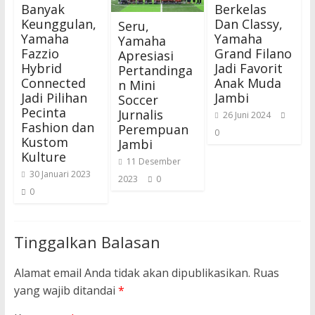
Banyak
Berkelas
Keunggulan,
Dan Classy,
Seru,
Yamaha
Yamaha
Yamaha
Fazzio
Grand Filano
Apresiasi
Hybrid
Jadi Favorit
Pertandinga
Connected
Anak Muda
n Mini
Jadi Pilihan
Jambi
Soccer
Pecinta
Jurnalis
26 Juni 2024
Fashion dan
Perempuan
0
Kustom
Jambi
Kulture
11 Desember
30 Januari 2023
2023
0
0
Tinggalkan Balasan
Alamat email Anda tidak akan dipublikasikan.
Ruas
yang wajib ditandai
*