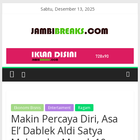
Skip
Sabtu, Desember 13, 2025
to
content
JambiBreaks
Ekonomi Bisnis
Entertaiment
Ragam
Makin Percaya Diri, Asa
El’ Dablek Aldi Satya