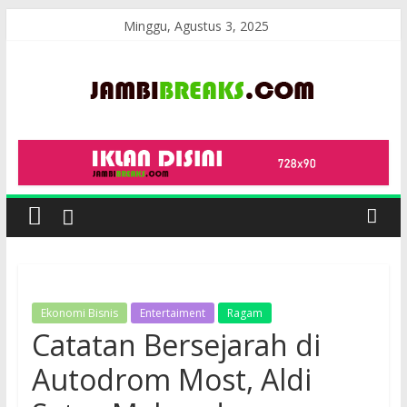
Skip
Minggu, Agustus 3, 2025
to
content
JambiBreaks
Ekonomi Bisnis
Entertaiment
Ragam
Catatan Bersejarah di
Autodrom Most, Aldi