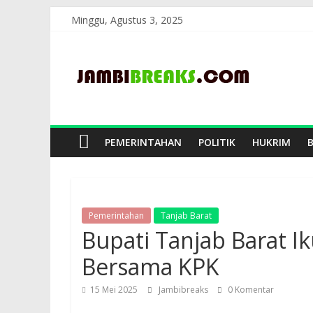
Skip
Minggu, Agustus 3, 2025
to
JambiBreaks
content
PEMERINTAHAN
POLITIK
HUKRIM
Pemerintahan
Tanjab Barat
Bupati Tanjab Barat I
Bersama KPK
15 Mei 2025
Jambibreaks
0 Komentar