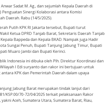
. Anwar Sadat M. Ag., dan sejumlah Kepala Daerah di
r) Penguatan Sinergi Kolaborasi antara Komisi
ah Daerah. Rabu (14/5/2025).
ah Putih KPK RI Jakarta tersebut, Bupati turut
Wakil Ketua DPRD Tanjab Barat, Sekretaris Daerah Tanjab
, Kepala Bappeda dan Kepala BKAD. Nampak juga Hadir
kota Sungai Penuh, Bupati Tanjung Jabung Timur, Bupati
ati Muaro Jambi dan Bupati Kerinci.
ik Indonesia ini dibuka oleh Plh. Direktur Koordinasi dan
ilayah I Edi suryanto dan rakor ini bertujuan untuk
t antara KPK dan Pemerintah Daerah dalam upaya
njung Jabung Barat merupakan tindak lanjut dari
1/KSP.00/70-72/04/2025 terkait pelaksanaan Rakor
si, yakni Aceh, Sumatera Utara, Sumatera Barat, Riau,