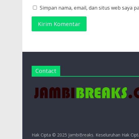
Simpan nama, email, dan situs web saya p
Contact
Hak Cipta © 2025
JambiBreaks
. Keseluruhan Hak Cipt