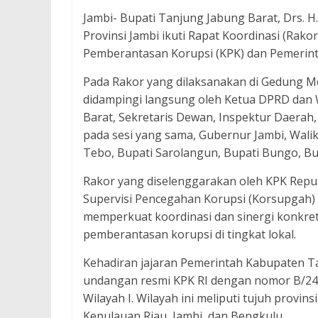
Jambi- Bupati Tanjung Jabung Barat, Drs. H
Provinsi Jambi ikuti Rapat Koordinasi (Rako
Pemberantasan Korupsi (KPK) dan Pemerint
Pada Rakor yang dilaksanakan di Gedung Mer
didampingi langsung oleh Ketua DPRD dan 
Barat, Sekretaris Dewan, Inspektur Daerah
pada sesi yang sama, Gubernur Jambi, Wali
Tebo, Bupati Sarolangun, Bupati Bungo, Bup
Rakor yang diselenggarakan oleh KPK Republ
Supervisi Pencegahan Korupsi (Korsupgah) W
memperkuat koordinasi dan sinergi konkre
pemberantasan korupsi di tingkat lokal.
Kehadiran jajaran Pemerintah Kabupaten Ta
undangan resmi KPK RI dengan nomor B/248
Wilayah I. Wilayah ini meliputi tujuh provin
Kepulauan Riau, Jambi, dan Bengkulu.