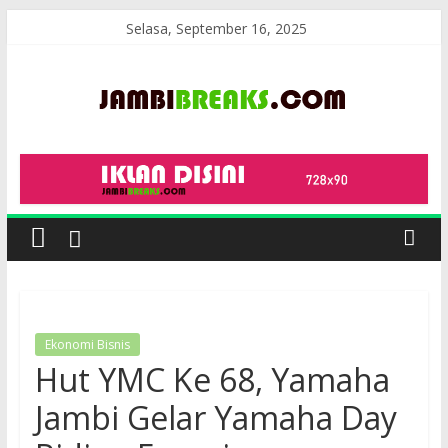
Skip
Selasa, September 16, 2025
to
content
JambiBreaks
Ekonomi Bisnis
Hut YMC Ke 68, Yamaha
Jambi Gelar Yamaha Day