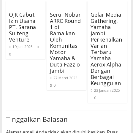
OJK Cabut
Seru, Nobar
Gelar Media
Izin Usaha
ARRC Round
Gathering,
PT. Sarana
1 di
Yamaha
Sulteng
Ramaikan
Jambi
Venture
Oleh
Perkenalkan
Komunitas
Varian
19 Juni 2025
Motor
Terbaru
0
Yamaha &
Yamaha
Duta Fazzio
Aerox Alpha
Jambi
Dengan
Berbagai
27 Maret 2023
Keunggulan
0
23 Januari 2025
0
Tinggalkan Balasan
Alamat email Anda tidak akan dipublikasikan.
Ruas