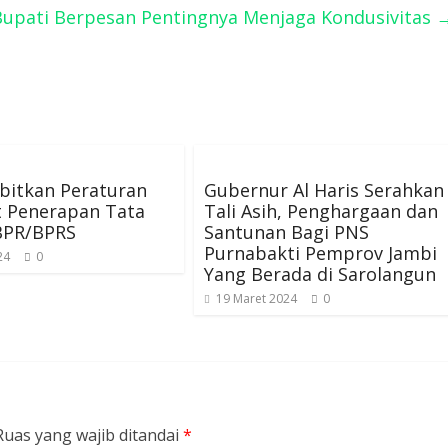
 Bupati Berpesan Pentingnya Menjaga Kondusivitas
bitkan Peraturan
Gubernur Al Haris Serahkan
t Penerapan Tata
Tali Asih, Penghargaan dan
 BPR/BPRS
Santunan Bagi PNS
Purnabakti Pemprov Jambi
24
0
Yang Berada di Sarolangun
19 Maret 2024
0
Ruas yang wajib ditandai
*