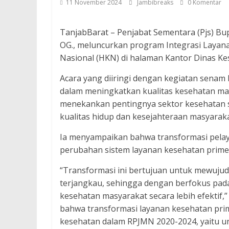
11 November 2024
Jambibreaks
0 Komentar
TanjabBarat – Penjabat Sementara (Pjs) Bup
OG., meluncurkan program Integrasi Layana
Nasional (HKN) di halaman Kantor Dinas Ke
Acara yang diiringi dengan kegiatan sena
dalam meningkatkan kualitas kesehatan ma
menekankan pentingnya sektor kesehatan s
kualitas hidup dan kesejahteraan masyaraka
Ia menyampaikan bahwa transformasi pelay
perubahan sistem layanan kesehatan primer
“Transformasi ini bertujuan untuk mewujud
terjangkau, sehingga dengan berfokus pada
kesehatan masyarakat secara lebih efektif,”
bahwa transformasi layanan kesehatan prime
kesehatan dalam RPJMN 2020-2024, yaitu 