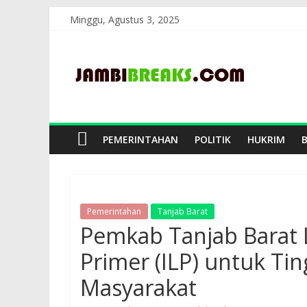
Skip
Minggu, Agustus 3, 2025
to
JambiBreaks
content
PEMERINTAHAN
POLITIK
HUKRIM
Pemerintahan
Tanjab Barat
Pemkab Tanjab Barat 
Primer (ILP) untuk Ti
Masyarakat