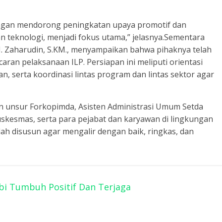
ngan mendorong peningkatan upaya promotif dan
n teknologi, menjadi fokus utama,” jelasnya.Sementara
 H. Zaharudin, S.KM., menyampaikan bahwa pihaknya telah
ran pelaksanaan ILP. Persiapan ini meliputi orientasi
, serta koordinasi lintas program dan lintas sektor agar
lan unsur Forkopimda, Asisten Administrasi Umum Setda
uskesmas, serta para pejabat dan karyawan di lingkungan
dah disusun agar mengalir dengan baik, ringkas, dan
bi Tumbuh Positif Dan Terjaga