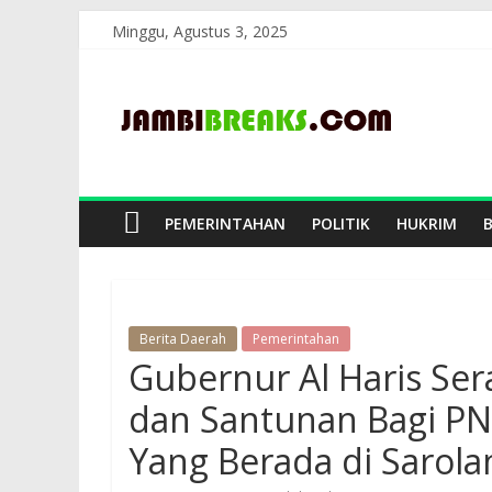
Skip
Minggu, Agustus 3, 2025
to
JambiBreaks
content
PEMERINTAHAN
POLITIK
HUKRIM
Berita Daerah
Pemerintahan
Gubernur Al Haris Ser
dan Santunan Bagi PN
Yang Berada di Sarol