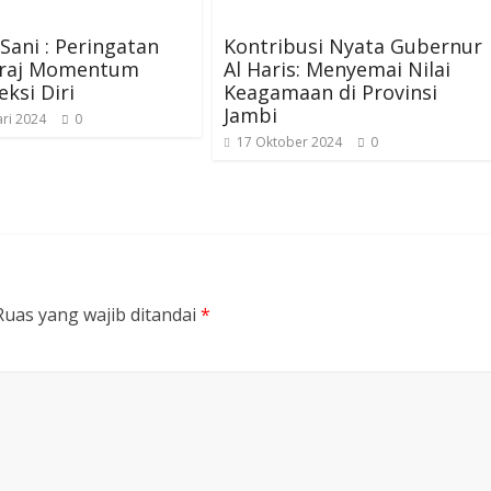
ani : Peringatan
Kontribusi Nyata Gubernur
i’raj Momentum
Al Haris: Menyemai Nilai
eksi Diri
Keagamaan di Provinsi
Jambi
ri 2024
0
17 Oktober 2024
0
Ruas yang wajib ditandai
*