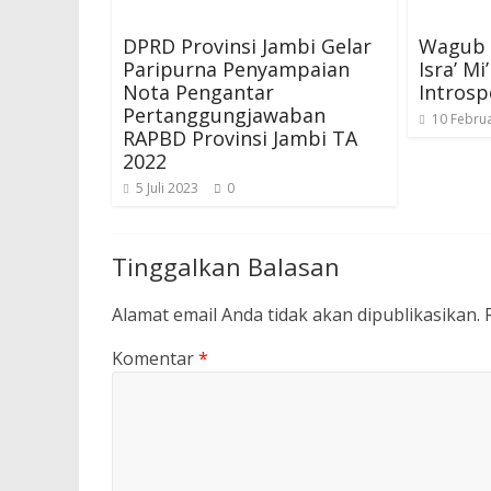
DPRD Provinsi Jambi Gelar
Wagub S
Paripurna Penyampaian
Isra’ M
Nota Pengantar
Introsp
Pertanggungjawaban
10 Februa
RAPBD Provinsi Jambi TA
2022
5 Juli 2023
0
Tinggalkan Balasan
Alamat email Anda tidak akan dipublikasikan.
Komentar
*