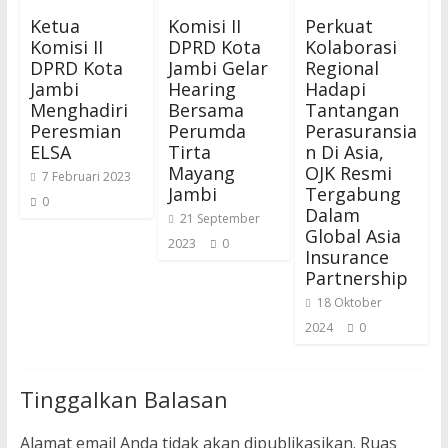
Ketua
Komisi II
Perkuat
Komisi II
DPRD Kota
Kolaborasi
DPRD Kota
Jambi Gelar
Regional
Jambi
Hearing
Hadapi
Menghadiri
Bersama
Tantangan
Peresmian
Perumda
Perasuransia
ELSA
Tirta
n Di Asia,
Mayang
OJK Resmi
7 Februari 2023
Jambi
Tergabung
0
Dalam
21 September
Global Asia
2023
0
Insurance
Partnership
18 Oktober
2024
0
Tinggalkan Balasan
Alamat email Anda tidak akan dipublikasikan.
Ruas