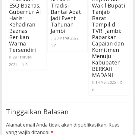
ESQ Baznas,
Tradisi
Wakil Bupati
Gubernur Al
Bantai Adat
Tanjab
Haris:
Jadi Event
Barat
Kehadiran
Tahunan
Tampil di
Baznas
Jambi
TVRI Jambi:
Berikan
Paparkan
30 Maret 2022
Warna
Capaian dan
0
Tersendiri
Komitmen
Menuju
29 Februari
Kabupaten
2024
0
BERKAH
MADANI
14 Mei 2025
0
Tinggalkan Balasan
Alamat email Anda tidak akan dipublikasikan.
Ruas
yang wajib ditandai
*