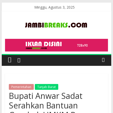
Skip
Minggu, Agustus 3, 2025
to
content
JambiBreaks
Pemerintahan
Tanjab Barat
Bupati Anwar Sadat
Serahkan Bantuan