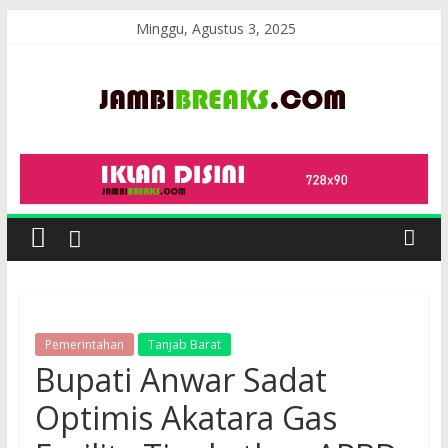
Skip
Minggu, Agustus 3, 2025
to
content
JambiBreaks
Pemerintahan
Tanjab Barat
Bupati Anwar Sadat
Optimis Akatara Gas