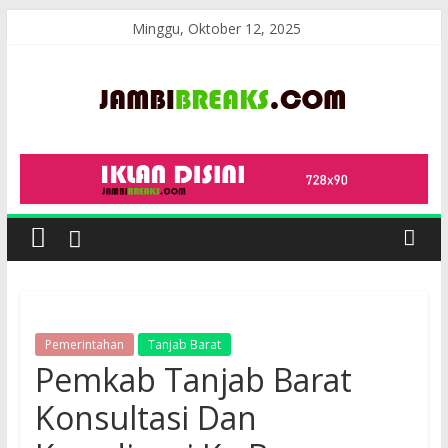
Skip
Minggu, Oktober 12, 2025
to
content
JambiBreaks
Pemerintahan
Tanjab Barat
Pemkab Tanjab Barat
Konsultasi Dan