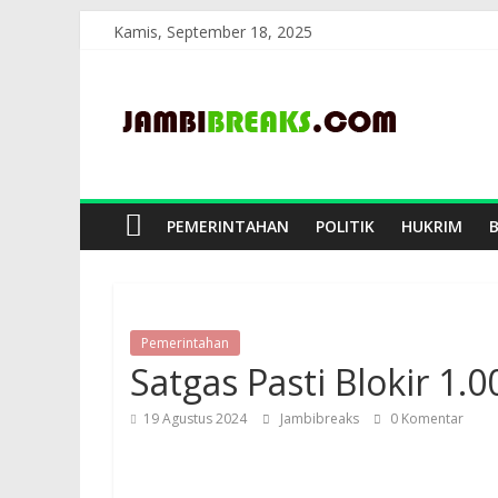
Skip
Kamis, September 18, 2025
to
JambiBreaks
content
PEMERINTAHAN
POLITIK
HUKRIM
Pemerintahan
Satgas Pasti Blokir 1.0
19 Agustus 2024
Jambibreaks
0 Komentar