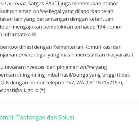
tual account
, Satgas PASTI juga menemukan nomor
rkait pinjaman
online
ilegal yang dilaporkan telah
dakan lain yang bertentangan dengan ketentuan.
I telah mengajukan pemblokiran terhadap 194 nomor
Informatika RI.
n berkoordinasi dengan Kementerian Komunikasi dan
pinjaman
online
ilegal yang masih meresahkan masyarakat.
u tawaran investasi dan pinjaman
online
yang
rikan iming-iming imbal hasil/bunga yang tinggi (tidak
 OJK dengan nomor telepon 157, WA (081157157157),
spasti@ojk.go.id.(*)
Jambi: Tantangan dan Solusi