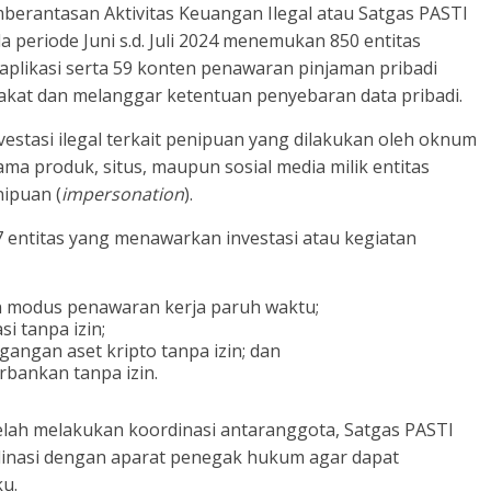
mberantasan Aktivitas Keuangan Ilegal atau Satgas PASTI
 periode Juni s.d. Juli 2024 menemukan 850 entitas
n aplikasi serta 59 konten penawaran pinjaman pribadi
akat dan melanggar ketentuan penyebaran data pribadi.
estasi ilegal terkait penipuan yang dilakukan oleh oknum
ma produk, situs,
maupun sosial media milik entitas
ipuan (
impersonation
).
7 entitas yang menawarkan investasi atau kegiatan
n modus penawaran kerja paruh waktu;
i tanpa izin;
angan aset kripto tanpa izin; dan
rbankan tanpa izin.
elah melakukan koordinasi antaranggota, Satgas PASTI
inasi dengan aparat penegak hukum agar dapat
ku.