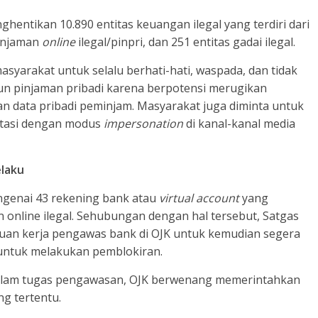
enghentikan 10.890 entitas keuangan ilegal yang terdiri dari
 pinjaman
online
ilegal/pinpri, dan 251 entitas gadai ilegal.
syarakat untuk selalu berhati-hati, waspada, dan tidak
n pinjaman pribadi karena berpotensi merugikan
n data pribadi peminjam. Masyarakat juga diminta untuk
stasi dengan modus
impersonation
di kanal-kanal media
elaku
ngenai 43 rekening bank atau
virtual account
yang
n online ilegal. Sehubungan dengan hal tersebut, Satgas
uan kerja pengawas bank di OJK untuk kemudian segera
untuk melakukan pemblokiran.
alam tugas pengawasan, OJK berwenang memerintahkan
g tertentu.