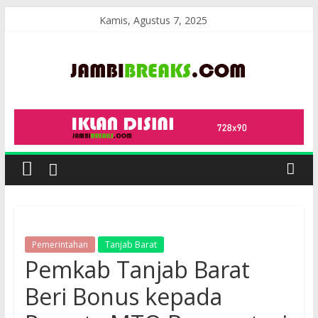
Skip
Kamis, Agustus 7, 2025
to
content
JambiBreaks
Pemerintahan
Tanjab Barat
Pemkab Tanjab Barat
Beri Bonus kepada