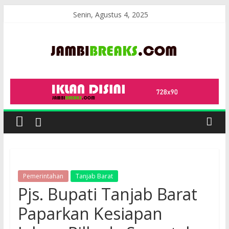
Skip
Senin, Agustus 4, 2025
to
content
JambiBreaks
Pemerintahan
Tanjab Barat
Pjs. Bupati Tanjab Barat
Paparkan Kesiapan