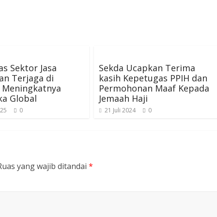
tas Sektor Jasa
Sekda Ucapkan Terima
n Terjaga di
kasih Kepetugas PPIH dan
 Meningkatnya
Permohonan Maaf Kepada
ka Global
Jemaah Haji
025
0
21 Juli 2024
0
Ruas yang wajib ditandai
*