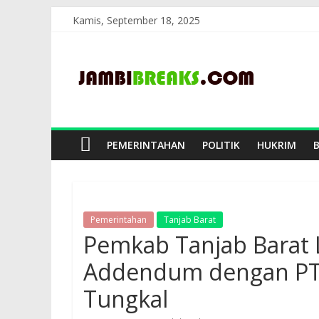
Skip
Kamis, September 18, 2025
to
JambiBreaks
content
PEMERINTAHAN
POLITIK
HUKRIM
Pemerintahan
Tanjab Barat
Pemkab Tanjab Barat
Addendum dengan PT 
Tungkal