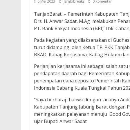
6 Mei 2023
Jambibreaks
0 Komentar
TanjabBarat – Pemerintah Kabupaten Tanju
Drs. H. Anwar Sadat, M.Ag melakukan Pen
PT. Bank Rakyat Indonesia (BRI) Tbk. Caban
Pada kegiatan yang dilaksanakan di Gudhas
turut didampingi oleh Ketua TP. PKK Tanjab
BKAD, Kabag Kerjasama, Kabag Hukum dan 
Perjanjian kerjasama ini sebagai salah sa
pendapatan daerah bagi Pemerintah Kabupa
penempatan dana deposito Pemerintah Kab
Indonesia Cabang Kuala Tungkal Tahun 202
“Saya berharap bahwa dengan adanya Adde
Kabupaten Tanjung Jabung Barat dengan PT
meningkatkan pelayanan menuju Good Gove
ujar Bupati Anwar Sadat