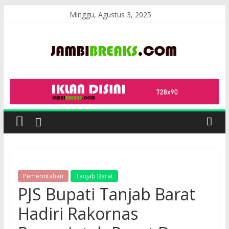
Skip
Minggu, Agustus 3, 2025
to
content
JambiBreaks
Pemerintahan
Tanjab Barat
PJS Bupati Tanjab Barat
Hadiri Rakornas