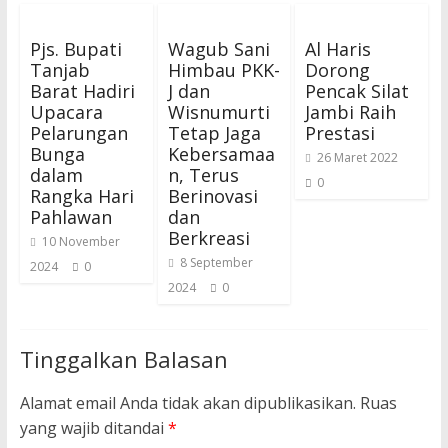
Pjs. Bupati
Wagub Sani
Al Haris
Tanjab
Himbau PKK-
Dorong
Barat Hadiri
J dan
Pencak Silat
Upacara
Wisnumurti
Jambi Raih
Pelarungan
Tetap Jaga
Prestasi
Bunga
Kebersamaa
26 Maret 2022
dalam
n, Terus
0
Rangka Hari
Berinovasi
Pahlawan
dan
Berkreasi
10 November
8 September
2024
0
2024
0
Tinggalkan Balasan
Alamat email Anda tidak akan dipublikasikan.
Ruas
yang wajib ditandai
*