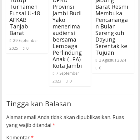
Tutup
DPRD
Jabung
Turnamen
Provinsi
Barat Resmi
Futsal U-18
Jambi Budi
Membuka
AFKAB
Yako
Pencananga
Tanjab
menerima
n Bulan
Barat
audiensi
Serengkuh
bersama
Dayung
29 September
Lembaga
Serentak ke
2025
0
Perlindung
Tujuan
Anak (LPA)
2 Agustus 2024
Kota Jambi
0
7 September
2023
0
Tinggalkan Balasan
Alamat email Anda tidak akan dipublikasikan.
Ruas
yang wajib ditandai
*
Komentar
*