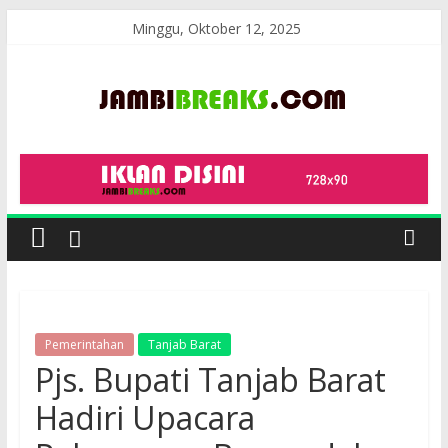
Skip
Minggu, Oktober 12, 2025
to
content
JambiBreaks
Pemerintahan
Tanjab Barat
Pjs. Bupati Tanjab Barat
Hadiri Upacara