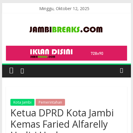
Skip
Minggu, Oktober 12, 2025
to
content
JambiBreaks
Kota Jambi
Pemerintahan
Ketua DPRD Kota Jambi
Kemas Faried Alfarelly