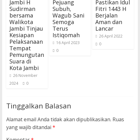
Jambi H
Pejuang
Pastikan Idul
Sudirman
Subuh,
Fitri 1443 H
bersama
Wagub Sani
Berjalan
Walikota
Semoga
Aman dan
Jambi Tinjau
Terus
Lancar
Kesiapan
Istiqomah
26 April 2022
Pelaksanaan
16 April 2023
0
Tempat
0
Pemungutan
Suara di
Kota Jambi
26 November
2024
0
Tinggalkan Balasan
Alamat email Anda tidak akan dipublikasikan.
Ruas
yang wajib ditandai
*
Komentar
*