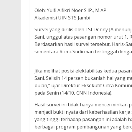
Oleh: Yulfi Alfikri Noer S.IP., M.AP
Akademisi UIN STS Jambi
Survei yang dirilis oleh LSI Denny JA menu
Sani, unggul atas pasangan nomor urut 1, 
Berdasarkan hasil survei tersebut, Haris-San
sementara Romi-Sudirman tertinggal denga
Jika melihat posisi elektabilitas kedua pas
Sani. Selisih 14 persen bukanlah hal yang 
bulan,” ujar Direktur Eksekutif Citra Komun
pada Senin (14/10, CNN Indonesia).
Hasil survei ini tidak hanya mencerminkan po
menjadi bukti nyata dari keberhasilan kerj
yang tinggi terhadap pasangan ini adalah ha
berbagai program pembangunan yang berda