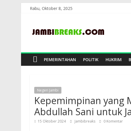
Skip
Rabu, Oktober 8, 2025
to
JambiBreaks
content
PEMERINTAHAN
POLITIK
HUKRIM
Negeri Jambi
Kepemimpinan yang Me
Abdullah Sani untuk J
15 Oktober 2024
Jambibreaks
0 Komentar