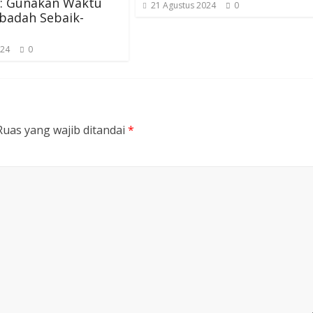
s: Gunakan Waktu
21 Agustus 2024
0
badah Sebaik-
a
024
0
Ruas yang wajib ditandai
*