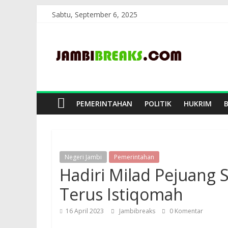
Skip
Sabtu, September 6, 2025
to
JambiBreaks
content
PEMERINTAHAN
POLITIK
HUKRIM
Negeri Jambi
Pemerintahan
Hadiri Milad Pejuang
Terus Istiqomah
16 April 2023
Jambibreaks
0 Komentar