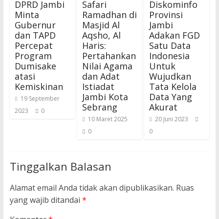
DPRD Jambi
Safari
Diskominfo
Minta
Ramadhan di
Provinsi
Gubernur
Masjid Al
Jambi
dan TAPD
Aqsho, Al
Adakan FGD
Percepat
Haris:
Satu Data
Program
Pertahankan
Indonesia
Dumisake
Nilai Agama
Untuk
atasi
dan Adat
Wujudkan
Kemiskinan
Istiadat
Tata Kelola
Jambi Kota
Data Yang
19 September
Sebrang
Akurat
2023
0
10 Maret 2025
20 Juni 2023
0
0
Tinggalkan Balasan
Alamat email Anda tidak akan dipublikasikan.
Ruas
yang wajib ditandai
*