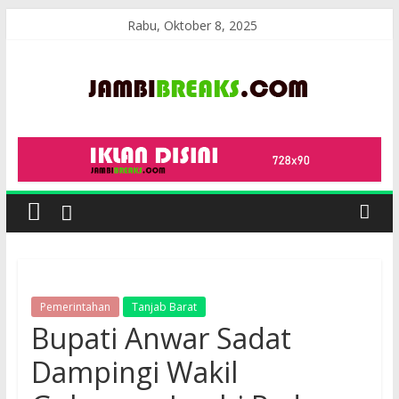
Skip
Rabu, Oktober 8, 2025
to
content
JambiBreaks
Pemerintahan
Tanjab Barat
Bupati Anwar Sadat
Dampingi Wakil