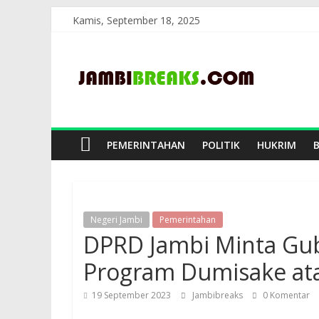
Skip
Kamis, September 18, 2025
to
JambiBreaks
content
PEMERINTAHAN
POLITIK
HUKRIM
Negeri Jambi
Pemerintahan
DPRD Jambi Minta Gu
Program Dumisake ata
19 September 2023
Jambibreaks
0 Komentar