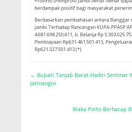
Provinsi (Pemprov) Jambi benar-benar dapat
berdampak positif bagi masyarakat penerim
Berdasarkan pembahasan antara Banggar d
Jambi Terhadap Rancangan KUPA-PPASP APB
4.681.698.250.611, b. Belanja Rp 5.303.025.75
Pembiayaan Rp631.461.501.413, Pengeluara
Rp621.327.501.413.(*)
←
Bupati Tanjab Barat Hadiri Seminar
Jatinangor
Waka Pinto Berharap B